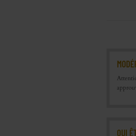
MODÉR
Attenti
approu
QUI Ê