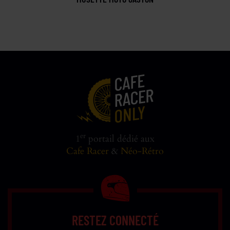
er
1
portail dédié aux
Cafe Racer
&
Néo-Rétro
RESTEZ CONNECTÉ