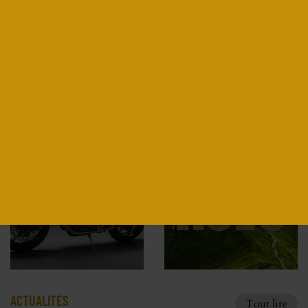
DUCATI MONSTER 821 ICON PAR
JEREM MOTORCYCLE
Découvrir
ACTUALITÉS
Tout lire