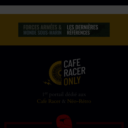
er
1
portail dédié aux
Cafe Racer
&
Néo-Rétro