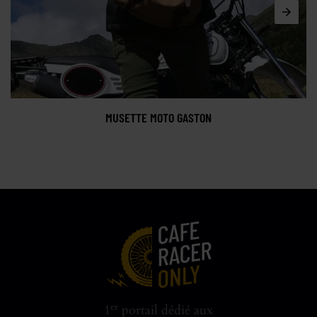
MUSETTE MOTO GASTON
er
1
portail dédié aux