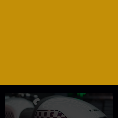
ZOOM SUR
LA PRÉPARATION HONDA
CB750
JOE BAR TEAM
DÉCOUVRIR