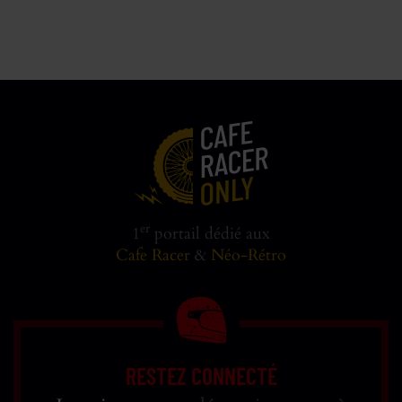
er
1
portail dédié aux
Cafe Racer
&
Néo-Rétro
RESTEZ CONNECTÉ