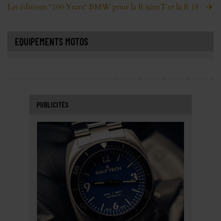
Les éditions “100 Years“ BMW pour la R nineT et la R 18
EQUIPEMENTS MOTOS
PUBLICITÉS