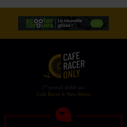
er
1
portail dédié aux
Cafe Racer
&
Néo-Rétro