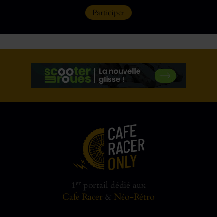
Participer
er
1
portail dédié aux
Cafe Racer
&
Néo-Rétro