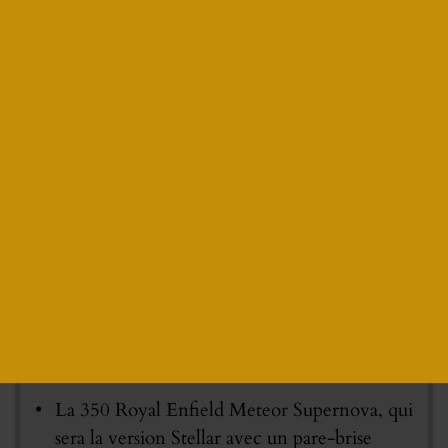
Le cruiser Royal Enfield est prévu en trois versions
avec différentes accessoirisations et disposera en plus
d’un programme de customisation “Make it Yours“
afin de faire de votre moto, un exemplaire, presque
unique. De nombreuses pièces et accessoires seront
disponibles : sabot moteur, selle, tête de fourche,
bagagerie, dosseret, etc.
La 350 Royal Enfield Meteor Fireball, la
versions standard
La 350 Royal Enfield Meteor Stellar qui
disposera d’un dosseret et d’un échappement
chromé
La 350 Royal Enfield Meteor Supernova, qui
sera la version Stellar avec un pare-brise