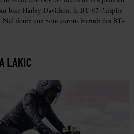
 que serait une Norton Manx de nos jours sur
r base Harley Davidson, la BT-03 s’inspire
 Nul doute que nous aurons bientôt des BT-
A LAKIC