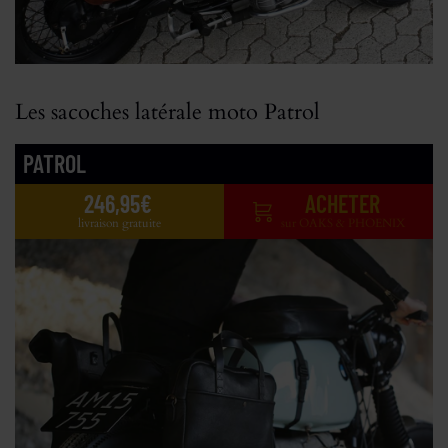
Les sacoches latérale moto Patrol
PATROL
246,95€
ACHETER
livraison gratuite
sur OAKS & PHOENIX