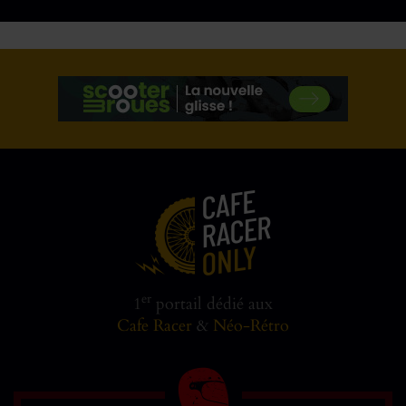
er
1
portail dédié aux
Cafe Racer
&
Néo-Rétro