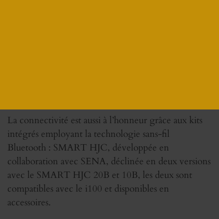
large champ de vision latéral pour une conduite plus
sûre. il réfléchit jusqu’à 99 % des UV A et B et est
pré-équipé pour recevoir l’écran antibuée inclus.
DE LA CONNECTIVITÉ BLUETOOTH® POUR
LE I100.
La connectivité est aussi à l’honneur grâce aux kits
intégrés employant la technologie sans-fil
Bluetooth : SMART HJC, développée en
collaboration avec SENA, déclinée en deux versions
avec le SMART HJC 20B et 10B, les deux sont
compatibles avec le i100 et disponibles en
accessoires.