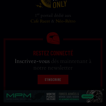
er
1
portail dédié aux
Cafe Racer
&
Néo-Rétro
RESTEZ CONNECTÉ
Inscrivez-vous
dés maintenant à
notre newsletter
S'INSCRIRE
Réfléchi, designé et développé par
WEB RACER