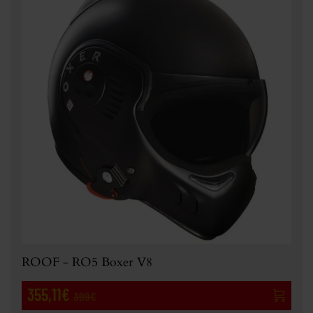
ROOF - RO5 Boxer V8
355,11€
399€