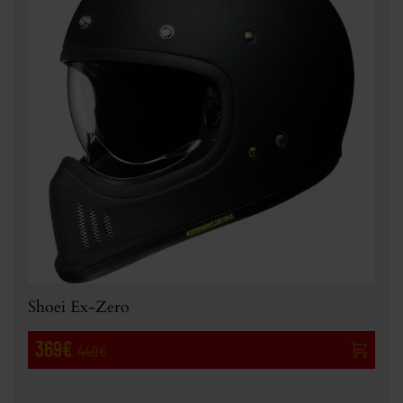
Shoei Ex-Zero
369€
449€