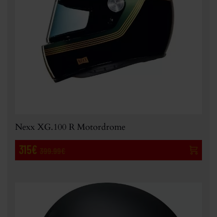
Nexx XG.100 R Motordrome
315€
399.99€