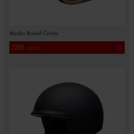
Marko Boréal Crème
229€
269,95€