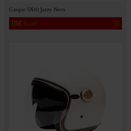
Casque SX60 Jazzy Nexx
119€
154.99€