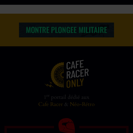
er
1
portail dédié aux
Cafe Racer
&
Néo-Rétro