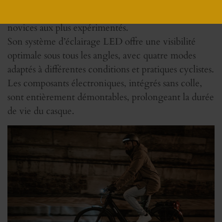
usage accessible à un large éventail d’utilisateurs, des
novices aux plus expérimentés.
Son système d’éclairage LED offre une visibilité
optimale sous tous les angles, avec quatre modes
adaptés à différentes conditions et pratiques cyclistes.
Les composants électroniques, intégrés sans colle,
sont entièrement démontables, prolongeant la durée
de vie du casque.