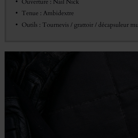
Ouverture : Nail Nick
Tenue : Ambidextre
Outils : Tournevis / grattoir / décapsuleur m