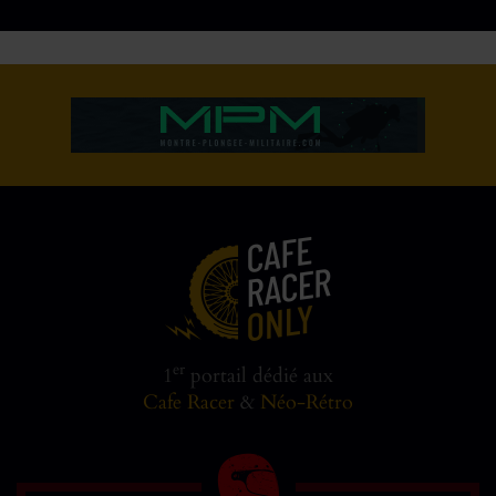
er
1
portail dédié aux
Cafe Racer
&
Néo-Rétro