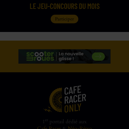
LE JEU-CONCOURS DU MOIS
Participer
er
1
portail dédié aux
Cafe Racer
&
Néo-Rétro