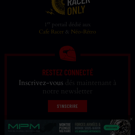
er
1
portail dédié aux
Cafe Racer
&
Néo-Rétro
RESTEZ CONNECTÉ
Inscrivez-vous
dés maintenant à
notre newsletter
S'INSCRIRE
Réfléchi, designé et développé par
WEB RACER