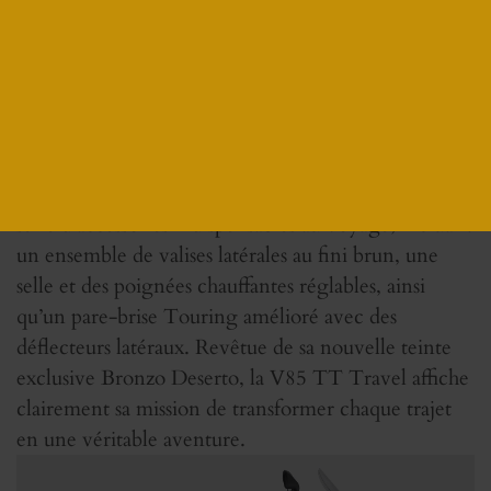
V85 TT TRAVEL
La Moto Guzzi V85 TT Travel se positionne
comme l’exploratrice ultime de sa gamme,
parfaitement équipée pour des voyages en toute
saison, avec passager et bagages. Elle est dotée de
série d’accessoires indispensables au voyage, incluant
un ensemble de valises latérales au fini brun, une
selle et des poignées chauffantes réglables, ainsi
qu’un pare-brise Touring amélioré avec des
déflecteurs latéraux. Revêtue de sa nouvelle teinte
exclusive Bronzo Deserto, la V85 TT Travel affiche
clairement sa mission de transformer chaque trajet
en une véritable aventure.