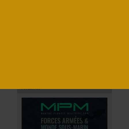
Moto électrique Xubaka : un petit faucon millenium !
Nouveau Sportser Harley Davidson : plus néo-rétro ?
EQUIPEMENTS MOTOS
PUBLICITÉS