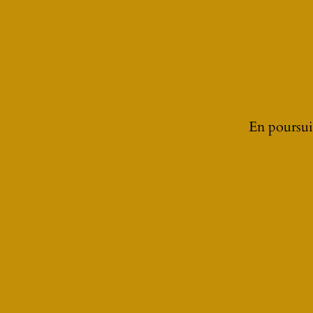
LA GALERIE DU MOREX CUSTOM
En poursuiv