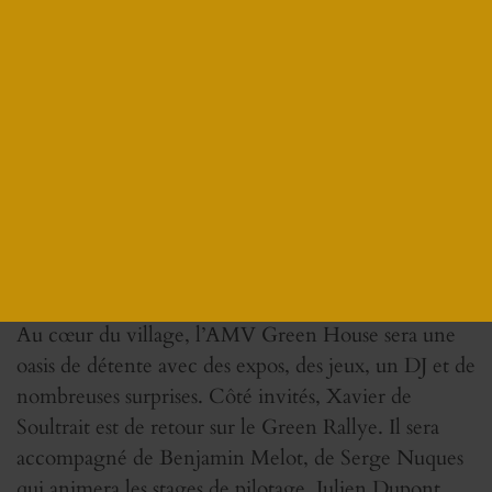
road, des départs accompagnés par un guide et une
trace XXL pour les meilleurs pilotes. Les plus
acrobates participeront aux Wheelie King et aux
attendus DEUS Climb Duels.
Une dizaine de constructeurs seront présents dans le
village dont Aprilia, CF Moto, QJ Motor, Mash,
Moto Morini, Royal Enfield et Triumph. Ducati,
Electric Motion, Husqvarna, KTM et Suzuki
mettront à l’essai leurs dernières nouveautés sur les
pistes de Lastours.
Au cœur du village, l’AMV Green House sera une
oasis de détente avec des expos, des jeux, un DJ et de
nombreuses surprises. Côté invités, Xavier de
Soultrait est de retour sur le Green Rallye. Il sera
accompagné de Benjamin Melot, de Serge Nuques
qui animera les stages de pilotage, Julien Dupont,