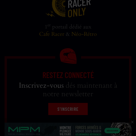
er
1
portail dédié aux
Cafe Racer
&
Néo-Rétro
RESTEZ CONNECTÉ
Inscrivez-vous
dés maintenant à
notre newsletter
S'INSCRIRE
Réfléchi, designé et développé par
WEB RACER