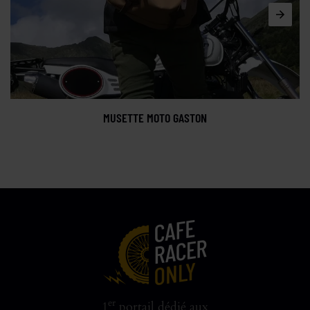
MUSETTE MOTO GASTON
er
1
portail dédié aux