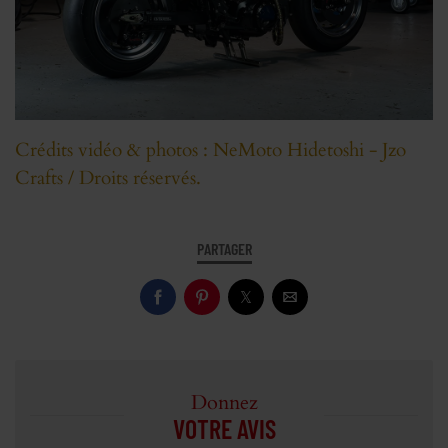
Crédits vidéo & photos : NeMoto Hidetoshi - Jzo
Crafts / Droits réservés.
PARTAGER
Donnez
VOTRE AVIS