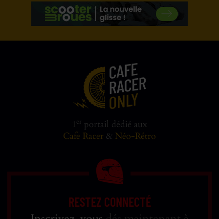
er
1
portail dédié aux
Cafe Racer
&
Néo-Rétro
RESTEZ CONNECTÉ
Inscrivez-vous
dés maintenant à