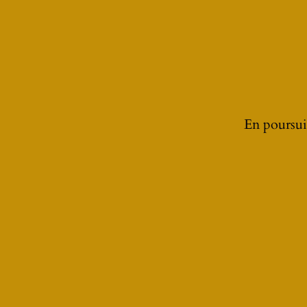
LA GALERIE DE LA BSA 500 B
En poursuiv