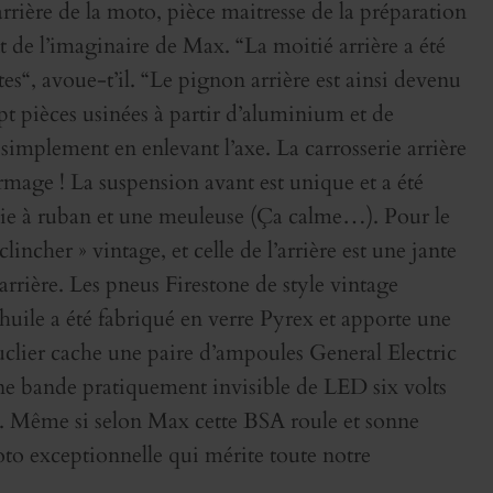
rière de la moto, pièce maitresse de la préparation
t de l’imaginaire de Max. “La moitié arrière a été
aites“, avoue-t’il. “Le pignon arrière est ainsi devenu
ept pièces usinées à partir d’aluminium et de
simplement en enlevant l’axe. La carrosserie arrière
ormage ! La suspension avant est unique et a été
 scie à ruban et une meuleuse (Ça calme…). Pour le
clincher » vintage, et celle de l’arrière est une jante
rrière. Les pneus Firestone de style vintage
’huile a été fabriqué en verre Pyrex et apporte une
clier cache une paire d’ampoules General Electric
d’une bande pratiquement invisible de LED six volts
e. Même si selon Max cette BSA roule et sonne
to exceptionnelle qui mérite toute notre