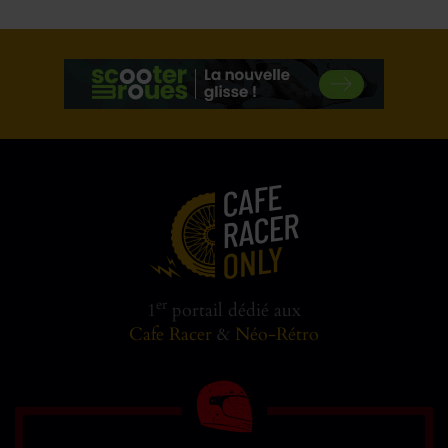
er
1
portail dédié aux
Cafe Racer
&
Néo-Rétro