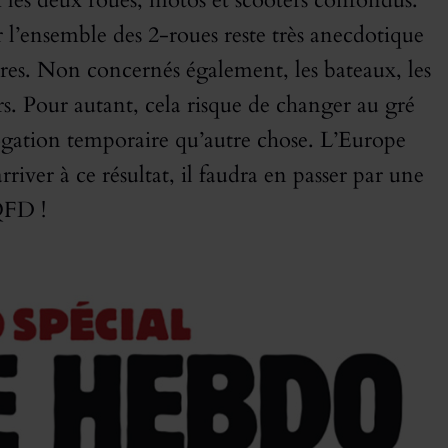
i les deux roues, motos et scooters confondus.
ar l’ensemble des 2-roues reste très anecdotique
res. Non concernés également, les bateaux, les
rs. Pour autant, cela risque de changer au gré
rogation temporaire qu’autre chose. L’Europe
river à ce résultat, il faudra en passer par une
QFD !