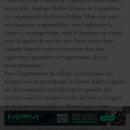
« Ouvrir à tous Château de Lastours est une chance
incroyable, explique Robin Géneau de Lamarlière,
co- organisateur du Green Rallye. Mais c’est aussi
une immense responsabilité : non seulement la
nature y est magnifique, mais le domaine est réputé
pour la qualité de ses vins bio. Nous avons donc
souhaité inscrire notre événement dans une
expérience qualitative et respectueuse de son
environnement. ».
Pour l’organisation du village et du bivouac qui
réunira tous les participants, le Green Rallye s’appuie
sur des prestataires spécialisés pour garantir des
circuits courts, le traitement des déchets et l’emploi
de structures recyclables. « Pour chaque tente
montée sur le bivouac, notre prestataire plante un
arbre, poursuit Robin. Et tous les participants