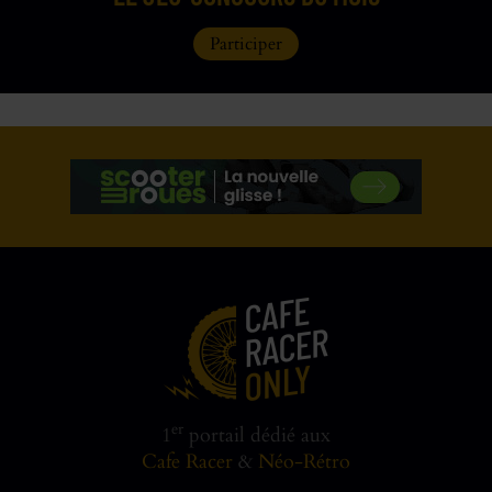
Participer
er
1
portail dédié aux
Cafe Racer
&
Néo-Rétro