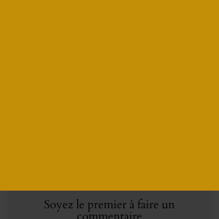
réservés.
PARTAGER
Donnez
VOTRE AVIS
AUCUN COMMENTAIRES
Soyez le premier à faire un
commentaire