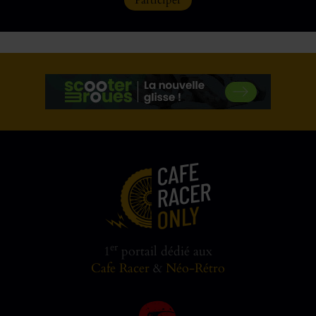
Participer
er
1
portail dédié aux
Cafe Racer
&
Néo-Rétro