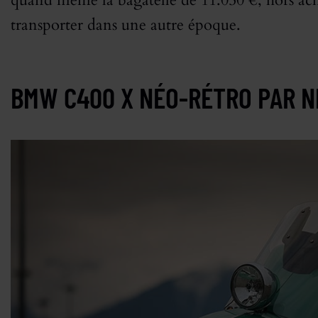
quand même la bagatelle de 11.050 €, hors acha
transporter dans une autre époque.
BMW C400 X NÉO-RÉTRO PAR N