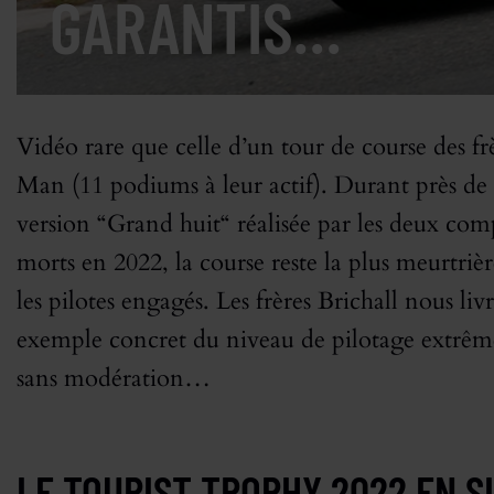
GARANTIS…
Vidéo rare que celle d’un tour de course des frè
Man (11 podiums à leur actif). Durant près de 
version “Grand huit“ réalisée par les deux comp
morts en 2022, la course reste la plus meurtriè
les pilotes engagés. Les frères Brichall nous li
exemple concret du niveau de pilotage extrême
sans modération…
LE TOURIST TROPHY 2022 EN S