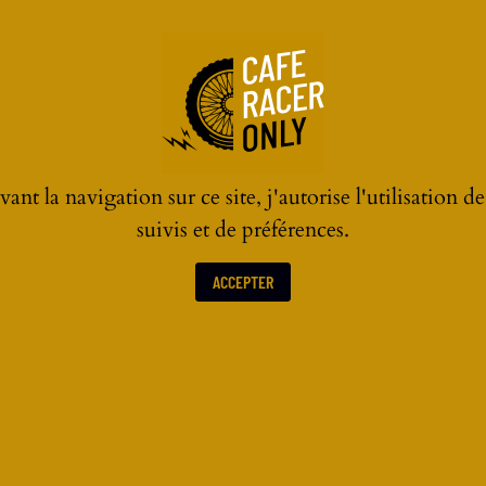
nez
 AVIS
ant la navigation sur ce site, j'autorise l'utilisation d
suivis et de préférences.
ACCEPTER
 y etiez. Le son qui prend aux tripes. On
racer.
r faire des trucs pareils.