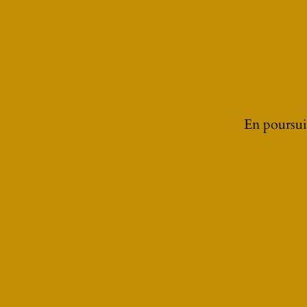
Don
VOTRE
En poursuiv
1 COMMENTAIRES
BESSON
Prises de vues phénoménales, comme si vous
sent la coordination et la connaissance du t
Chapeau les gars.
Il faut quand même une une grosse paire pou