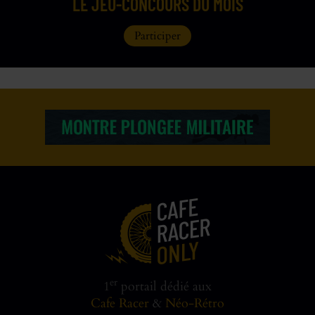
LE JEU-CONCOURS DU MOIS
Participer
er
1
portail dédié aux
Cafe Racer
&
Néo-Rétro