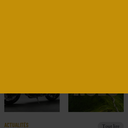
DUCATI MONSTER 821 ICON PAR
JEREM MOTORCYCLE
Découvrir
ACTUALITÉS
Tout lire