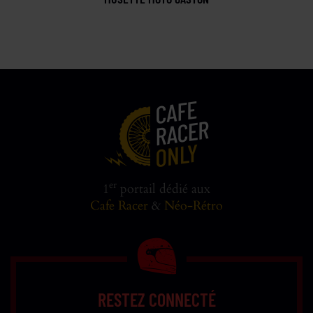
er
1
portail dédié aux
Cafe Racer
&
Néo-Rétro
RESTEZ CONNECTÉ