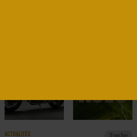
DUCATI MONSTER 821 ICON PAR
JEREM MOTORCYCLE
Découvrir
ACTUALITÉS
Tout lire