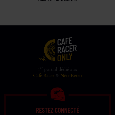
er
1
portail dédié aux
Cafe Racer
&
Néo-Rétro
RESTEZ CONNECTÉ