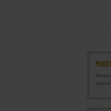
MODÉR
Attenti
approu