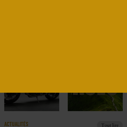
DUCATI MONSTER 821 ICON PAR
JEREM MOTORCYCLE
Découvrir
ACTUALITÉS
Tout lire