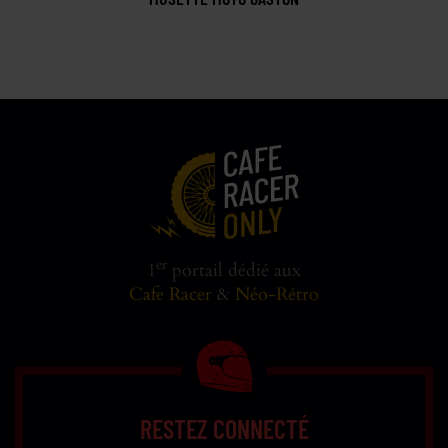
er
1
portail dédié aux
Cafe Racer
&
Néo-Rétro
RESTEZ CONNECTÉ